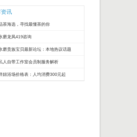
荐资讯
品茶海选，寻找最懂茶的你
水磨龙凤419咨询
水磨贵族宝贝最新论坛：本地热议话题
私人自带工作室会员制服务解析
洋妞浴场价格表：人均消费300元起