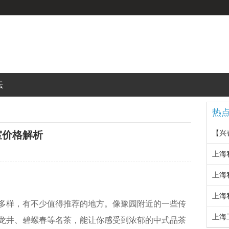
坛
热
【兴
室价格解析
上海
上海
上海
多样，有不少值得推荐的地方。像豫园附近的一些传
‌上
龙井、碧螺春等名茶，能让你感受到浓郁的中式品茶